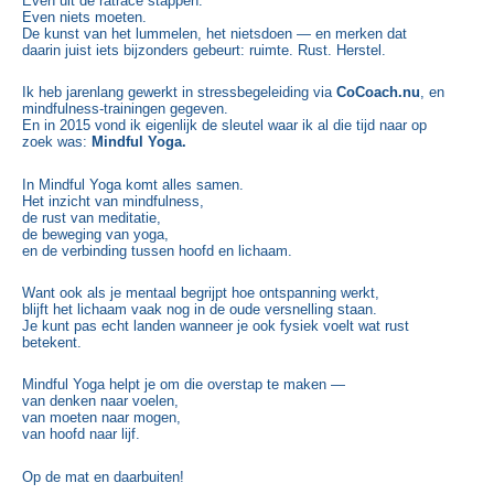
Even uit de ratrace stappen.
Even niets moeten.
De kunst van het lummelen, het nietsdoen — en merken dat
daarin juist iets bijzonders gebeurt: ruimte. Rust. Herstel.
Ik heb jarenlang gewerkt in stressbegeleiding via
CoCoach.nu
, en
mindfulness-trainingen gegeven.
En in 2015 vond ik eigenlijk de sleutel waar ik al die tijd naar op
zoek was:
Mindful Yoga.
In Mindful Yoga komt alles samen.
Het inzicht van mindfulness,
de rust van meditatie,
de beweging van yoga,
en de verbinding tussen hoofd en lichaam.
Want ook als je mentaal begrijpt hoe ontspanning werkt,
blijft het lichaam vaak nog in de oude versnelling staan.
Je kunt pas echt landen wanneer je ook fysiek voelt wat rust
betekent.
Mindful Yoga helpt je om die overstap te maken —
van denken naar voelen,
van moeten naar mogen,
van hoofd naar lijf.
Op de mat en daarbuiten!