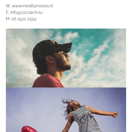
W. www.mindfulmoves.nl
E. info@cocoach.nu
M. 06 2522 0552