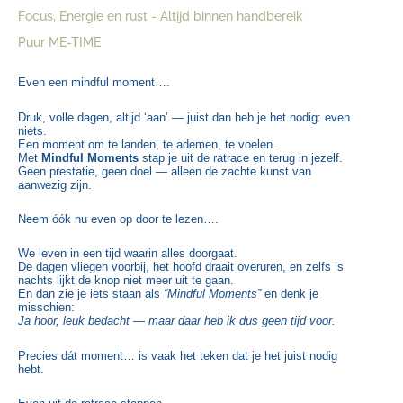
Focus, Energie en rust - Altijd binnen handbereik
Puur ME-TIME
Even een mindful moment….
Druk, volle dagen, altijd ‘aan’ — juist dan heb je het nodig: even
niets.
Een moment om te landen, te ademen, te voelen.
Met
Mindful Moments
stap je uit de ratrace en terug in jezelf.
Geen prestatie, geen doel — alleen de zachte kunst van
aanwezig zijn.
Neem óók nu even op door te lezen….
We leven in een tijd waarin alles doorgaat.
De dagen vliegen voorbij, het hoofd draait overuren, en zelfs ’s
nachts lijkt de knop niet meer uit te gaan.
En dan zie je iets staan als
“Mindful Moments”
en denk je
misschien:
Ja hoor, leuk bedacht — maar daar heb ik dus geen tijd voor.
Precies dát moment… is vaak het teken dat je het juist nodig
hebt.